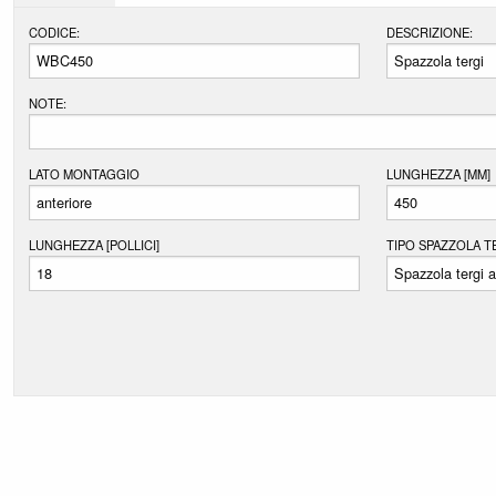
ALPINE
CODICE:
DESCRIZIONE:
AMC
ARO
NOTE:
ARTEGA
ASIA MO
LATO MONTAGGIO
LUNGHEZZA [MM]
ASTON M
AUDI
LUNGHEZZA [POLLICI]
TIPO SPAZZOLA T
AUSTIN
AUSTIN-
AUTO UN
AUTOBIA
BAIC
BEDFOR
BENTLE