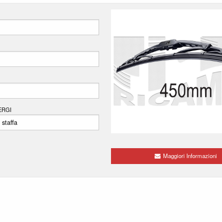
TORS
ARTIN
ERGI
HEALEY
ION
Maggiori Informazioni
NCHI
D
Y