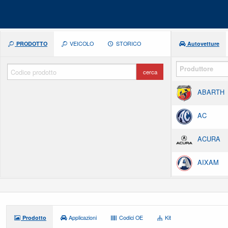
PRODOTTO
VEICOLO
STORICO
Autovetture
cerca
ABARTH
AC
ACURA
AIXAM
ALFA RO
ALPINA
Prodotto
Applicazioni
Codici OE
Kit