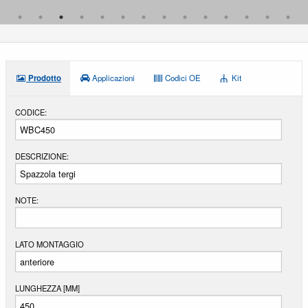
ASTON MARTIN
AUDI
AUSTIN
AUSTIN-HEALEY
Prodotto
Applicazioni
Codici OE
Kit
AUTO UNION
CODICE:
AUTOBIANCHI
BAIC
DESCRIZIONE:
BEDFORD
BENTLEY
NOTE:
BERTONE
BITTER
LATO MONTAGGIO
BMW
BOND
LUNGHEZZA [MM]
BRISTOL