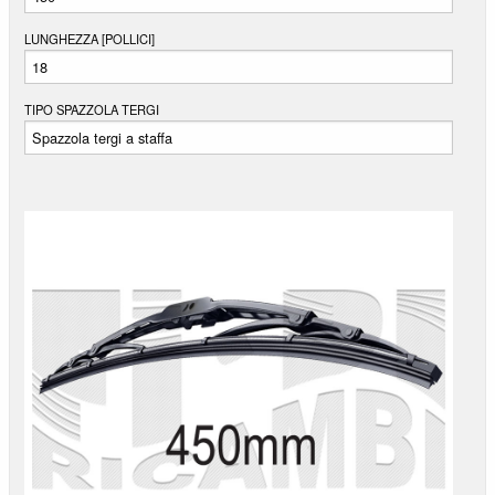
BUGATTI
LUNGHEZZA [POLLICI]
BUICK
BYD
TIPO SPAZZOLA TERGI
CADILLAC
CALLAWAY
CARBODIES
CASALINI
CATERHAM
CHECKER
CHERY
CHEVROLET
CHRYSLER
CITROËN