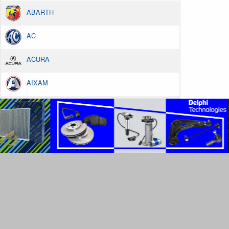
ABARTH
AC
ACURA
AIXAM
ALFA ROMEO
ALPINA
ALPINE
AMC
ARO
ARTEGA
ASIA MOTORS