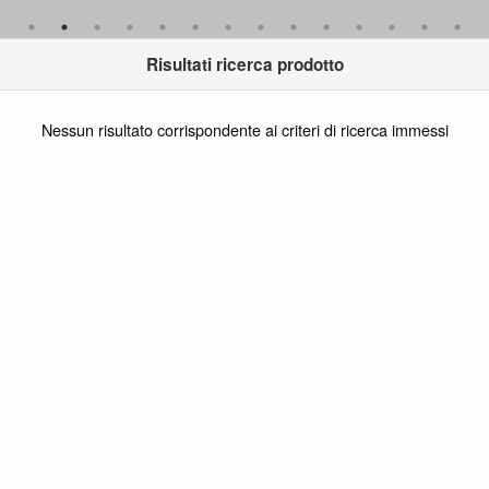
ASTON MARTIN
AUDI
Risultati ricerca prodotto
AUSTIN
AUSTIN-HEALEY
Nessun risultato corrispondente ai criteri di ricerca immessi
AUTO UNION
AUTOBIANCHI
BAIC
BEDFORD
BENTLEY
BERTONE
BITTER
BMW
BOND
BRISTOL