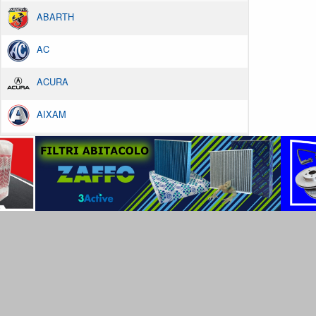
ABARTH
AC
ACURA
AIXAM
ALFA ROMEO
ALPINA
ALPINE
AMC
ARO
ARTEGA
ASIA MOTORS