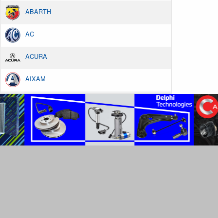
ABARTH
AC
ACURA
AIXAM
ALFA ROMEO
ALPINA
ALPINE
AMC
ARO
ARTEGA
ASIA MOTORS