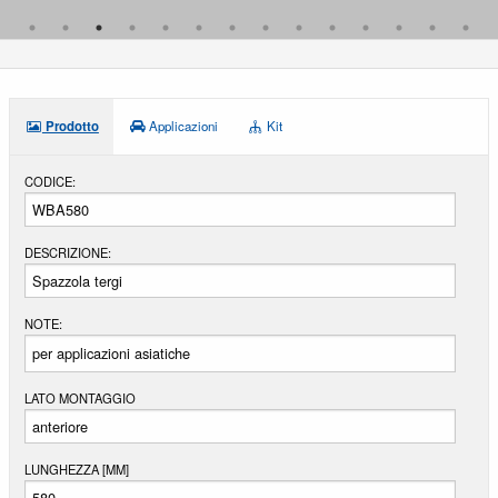
ASTON MARTIN
AUDI
AUSTIN
AUSTIN-HEALEY
Prodotto
Applicazioni
Kit
AUTO UNION
CODICE:
AUTOBIANCHI
BAIC
DESCRIZIONE:
BEDFORD
BENTLEY
NOTE:
BERTONE
per applicazioni asiatiche
BITTER
LATO MONTAGGIO
BMW
BOND
LUNGHEZZA [MM]
BRISTOL