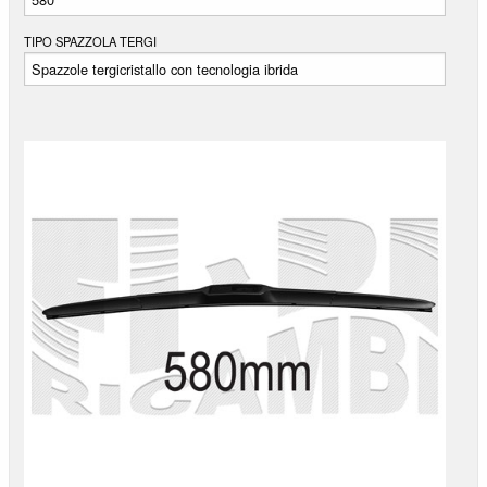
BUGATTI
TIPO SPAZZOLA TERGI
BUICK
BYD
CADILLAC
CALLAWAY
CARBODIES
CASALINI
CATERHAM
CHECKER
CHERY
CHEVROLET
CHRYSLER
CITROËN